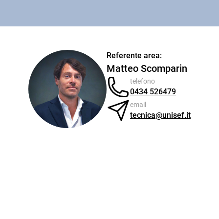
Referente area:
Matteo Scomparin
telefono
0434 526479
email
tecnica@unisef.it