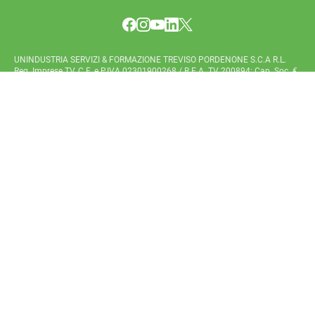
UNINDUSTRIA SERVIZI & FORMAZIONE TREVISO PORDENONE S.C.A R.L.
Reg. Imprese TV, C.F. e P.IVA 02301900268 / R.E.A. TV 200894; Cap. Soc. €
384.000,00 i.v. / Codice destinatario (SDI): DH57HLI
UNISEF è la società di servizi e formazione del Sistema Confindustria
che opera nelle province di Treviso e Pordenone. Affianchiamo le
aziende e le persone con servizi di supporto completi e altamente
specializzati.
Società soggetta ad attività di direzione e coordinamento di
Confindustria Veneto Est Servizi S.r.l.