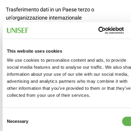
Trasferimento dati in un Paese terzo o
un’organizzazione internazionale
I Suoi dati personali non saranno di regola oggetto di
trasferimento né verso Paesi terzi non europei né verso
organizzazioni internazionali. Si segnala, tuttavia, che
UNISEF si avvale di alcuni servizi informatici in cloud che
This website uses cookies
possono comportare un trattamento di dati collocati al di
We use cookies to personalise content and ads, to provide
fuori dello Spazio Economico Europeo: ciò avverrà nel
social media features and to analyse our traffic. We also sha
rispetto delle specifiche garanzie di cui agli artt. 44 ss.
information about your use of our site with our social media,
GDPR.
advertising and analytics partners who may combine it with
other information that you’ve provided to them or that they’ve
Diritti degli Interessati
collected from your use of their services.
Al soggetto a cui si riferiscono i dati personali sono
riconosciuti i seguenti diritti:
Consent
Accesso:
è possibile sapere se sia in corso un
Necessary
Selection
trattamento dei propri dati personali e in caso