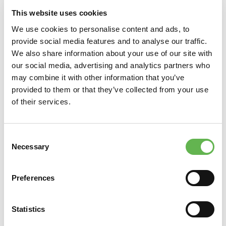
posizionamento, definendo tipologie, frequenza e
This website uses cookies
canali prioritari senza dipendere dall'ispirazione del
We use cookies to personalise content and ads, to
momento.
provide social media features and to analyse our traffic.
AI APPLICATA AL PERSONAL BRANDING:
We also share information about your use of our site with
COSTRUIRE LA PROPRIA VOCE CON L'AIUTO DEGLI
our social media, advertising and analytics partners who
STRUMENTI DIGITALI
may combine it with other information that you’ve
Utilizzo consapevole degli strumenti di intelligenza
provided to them or that they’ve collected from your use
artificiale per supportare la scrittura professionale
of their services.
mantenendo la propria voce autentica. Tecniche per
evitare l'omologazione e per personalizzare gli output
generati.
Consent
PROMPT DESIGN PER IL PERSONAL BRANDING
Necessary
Selection
Strutturazione del prompt al contesto specifico del
personal branding: come fornire all'AI il contesto
Preferences
necessario per ottenere testi coerenti con il proprio
posizionamento, tono e pubblico.
REPUTAZIONE PROFESSIONALE E COERENZA NEL
Statistics
TEMPO