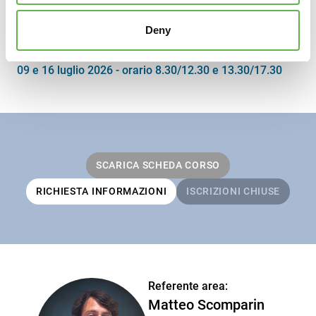
Per conoscere le Agevolazioni previste sui nostri corsi,
Deny
consultare le
Note Organizzative
CALENDARIO
09 e 16 luglio 2026 - orario 8.30/12.30 e 13.30/17.30
SCARICA SCHEDA CORSO
RICHIESTA INFORMAZIONI
ISCRIZIONI CHIUSE
Referente area:
Matteo Scomparin