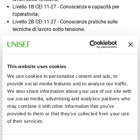
Livello 1B CEI 11-27 - Conoscenze e capacità per
l’operatività;
Livello 2B CEI 11-27 - Conoscenze pratiche sulle
tecniche di lavoro sotto tensione.
A CHI È RIVOLTO
Personale esposto al rischio elettrico quali installatori,
This website uses cookies
manutentori, verificatori, in possesso di conoscenze di
We use cookies to personalise content and ads, to
impianti elettrici e specifica esperienza nella conduzione
provide social media features and to analyse our traffic.
dei lavori. Per la partecipazione al corso è prevista una
We also share information about your use of our site with
buona conoscenza della lingua italiana.
our social media, advertising and analytics partners who
may combine it with other information that you’ve
INFORMAZIONI
provided to them or that they’ve collected from your use
of their services.
Ecco tutte le info pratiche per partecipare al corso.