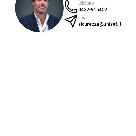
telefono
0422-916452
email
sicurezza@unisef.it