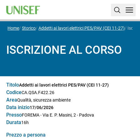
Home
Storico
Addetti ai lavori elettrici PES/PAV (CEI 11-27)
Iscriz
ISCRIZIONE AL CORSO
Titolo
Addetti ai lavori elettrici PES/PAV (CEI 11-27)
Codice
CA.QSA.F422.26
Area
Qualità, sicurezza ambiente
Data inizio
17/06/2026
Presso
FOREMA - Via E. P. Masini, 2 - Padova
Durata
16h
Prezzo a persona