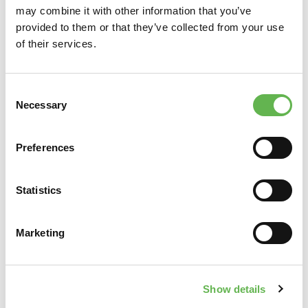
dell’azienda è necessario, sulla base del codice di tariffa
may combine it with other information that you’ve
INAIL, identificare l'indice di inabilità corrispondente,
provided to them or that they’ve collected from your use
rintracciabile sul sito INAIL. Per la partecipazione al
of their services.
corso è richiesta una buona conoscenza della lingua
italiana.
Consent
Necessary
Selection
INFORMAZIONI
Ecco tutte le info pratiche per partecipare al corso.
Preferences
Statistics
SEDE
CLEV Spazio UNIS&F - Via Brigata Emilia, 14 - Breda di
Piave
Marketing
DURATA
6 ore
INCONTRI
Show details
1