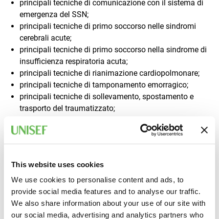
principali tecniche di comunicazione con il sistema di
emergenza del SSN;
principali tecniche di primo soccorso nelle sindromi
cerebrali acute;
principali tecniche di primo soccorso nella sindrome di
insufficienza respiratoria acuta;
principali tecniche di rianimazione cardiopolmonare;
principali tecniche di tamponamento emorragico;
principali tecniche di sollevamento, spostamento e
trasporto del traumatizzato;
principali tecniche di primo soccorso in casi di
esposizione accidentale ad agenti chimici e biologici.
A CHI È RIVOLTO
This website uses cookies
We use cookies to personalise content and ads, to
Addetti al primo soccorso per aziende appartenenti al
provide social media features and to analyse our traffic.
gruppo A e che hanno già frequentato la formazione
We also share information about your use of our site with
base. Per individuare il gruppo di appartenenza
our social media, advertising and analytics partners who