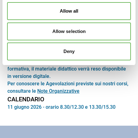
Allow all
COSTO A PERSONA
Allow selection
110,00 Euro + IVA iscritto a Confindustria Veneto Est e
Confindustria Alto Adriatico sede di Pordenone
Deny
127,00 Euro + IVA
Durante lo svolgimento, o al termine dell’attività
formativa, il materiale didattico verrà reso disponibile
in versione digitale.
Per conoscere le Agevolazioni previste sui nostri corsi,
consultare le
Note Organizzative
CALENDARIO
11 giugno 2026 - orario 8.30/12.30 e 13.30/15.30