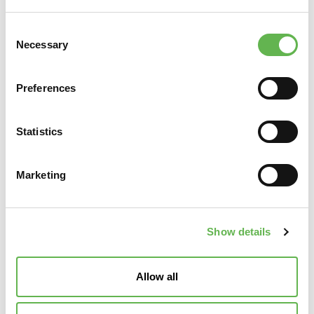
Ho letto l'
informativa sul trattamento dei dati
Consent
personali
di
Unindustria Servizi & Formazione Treviso
Necessary
Selection
Pordenone
.
Preferences
Statistics
Marketing
Show details
Allow all