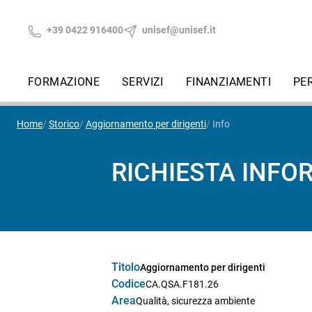
+39 0422 916400
unisef@unisef.it
FORMAZIONE
SERVIZI
FINANZIAMENTI
PE
Home
Storico
Aggiornamento per dirigenti
Info
RICHIESTA INFO
Titolo
Aggiornamento per dirigenti
Codice
CA.QSA.F181.26
Area
Qualità, sicurezza ambiente