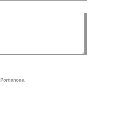
o Pordenone
.