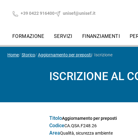
+39 0422 916400
unisef@unisef.it
FORMAZIONE
SERVIZI
FINANZIAMENTI
PE
Home
Storico
Aggiornamento per preposti
Iscrizione
ISCRIZIONE AL 
Titolo
Aggiornamento per preposti
Codice
CA.QSA.F248.26
Area
Qualità, sicurezza ambiente