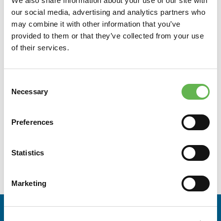
We also share information about your use of our site with
· Spazio simulato in cui l’utente interagisce con scenari
our social media, advertising and analytics partners who
realistici
may combine it with other information that you’ve
Rischio chimico: normativa, procedure, simulazioni VR
provided to them or that they’ve collected from your use
Gestione delle emergenze: teoria e scenari immersivi
of their services.
Debriefing e analisi comportamentale
Consent
A CHI È RIVOLTO
Necessary
Selection
Rappresentanti dei lavoratori per la sicurezza in aziende
che occupano più di 50 addetti con sede in Friulia
Preferences
Venezia Giulia, che hanno già frequentato la formazione
iniziale (32 ore) e necessitano dell’aggiornamento
Statistics
annuale. Per la partecipazione al corso è richiesta una
buona conoscenza della lingua italiana.
Marketing