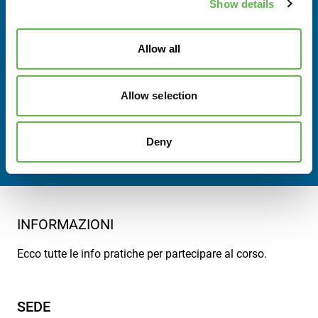
RELATORI
Show details
Si da evidenza che i relatori coinvolti nel percorso
formativo della prima parte sono professionisti
Allow all
dell’Azienda Sanitaria Friuli Occidentale (ASFO), con
comprovata esperienza nelle rispettive aree di
Allow selection
competenza. La loro partecipazione garantisce un
elevato livello tecnico-scientifico dei contenuti trattati e
un approccio pienamente coerente con le buone pratiche
Deny
di prevenzione e sicurezza.
INFORMAZIONI
Ecco tutte le info pratiche per partecipare al corso.
SEDE