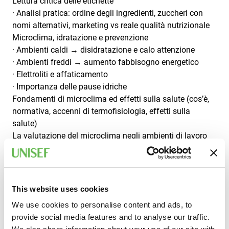
Lettura critica delle etichette
· Analisi pratica: ordine degli ingredienti, zuccheri con
nomi alternativi, marketing vs reale qualità nutrizionale
Microclima, idratazione e prevenzione
· Ambienti caldi → disidratazione e calo attenzione
· Ambienti freddi → aumento fabbisogno energetico
· Elettroliti e affaticamento
· Importanza delle pause idriche
Fondamenti di microclima ed effetti sulla salute (cos’è,
normativa, accenni di termofisiologia, effetti sulla
salute)
La valutazione del microclima negli ambienti di lavoro
(ambienti moderabili o vincolati, valutazioni, fattori di
rischio, esempi)
Buone pratiche per la gestione del benessere
microclimatico
This website uses cookies
SECONDA PARTE:
We use cookies to personalise content and ads, to
Introduzione agli ambienti virtuali nella sicurezza
provide social media features and to analyse our traffic.
· Cos’è un ambiente virtuale