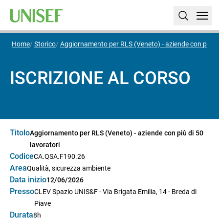
Home
Storico
Aggiornamento per RLS (Veneto) - aziende con più di
ISCRIZIONE AL CORSO
Titolo
Aggiornamento per RLS (Veneto) - aziende con più di 50
lavoratori
Codice
CA.QSA.F190.26
Area
Qualità, sicurezza ambiente
Data inizio
12/06/2026
Presso
CLEV Spazio UNIS&F - Via Brigata Emilia, 14 - Breda di
Piave
Durata
8h