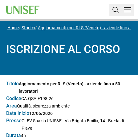
Home
Storico
Aggiornamento per RLS (Veneto) - aziende fino a 50 
ISCRIZIONE AL CORSO
Titolo
Aggiornamento per RLS (Veneto) - aziende fino a 50
lavoratori
Codice
CA.QSA.F198.26
Area
Qualità, sicurezza ambiente
Data inizio
12/06/2026
Presso
CLEV Spazio UNIS&F - Via Brigata Emilia, 14 - Breda di
Piave
Durata
4h