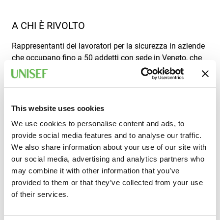
A CHI È RIVOLTO
Rappresentanti dei lavoratori per la sicurezza in aziende
che occupano fino a 50 addetti con sede in Veneto, che
hanno già frequentato la formazione iniziale (32 ore) e
necessitano dell’aggiornamento annuale. Per la
partecipazione al corso è richiesta una buona
conoscenza della lingua italiana.
This website uses cookies
We use cookies to personalise content and ads, to
provide social media features and to analyse our traffic.
INFORMAZIONI
We also share information about your use of our site with
Ecco tutte le info pratiche per partecipare al corso.
our social media, advertising and analytics partners who
may combine it with other information that you’ve
provided to them or that they’ve collected from your use
SEDE
of their services.
Online o aula presso Punto Confindustria - Via delle
Industrie, 19 – Venezia