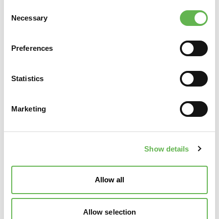
Consent
DURATA
Necessary
Selection
4 ore
Preferences
Statistics
COSTO A PERSONA
100,00 Euro + IVA iscritto a Confindustria Veneto Est e
Confindustria Alto Adriatico sede di Pordenone
Marketing
115,00 Euro + IVA
Durante lo svolgimento, o al termine dell’attività
formativa, il materiale didattico verrà reso disponibile
Show details
in versione digitale.
Per conoscere le Agevolazioni previste sui nostri corsi,
consultare le
Note Organizzative
Allow all
CALENDARIO
7 luglio 2026 - orario 9.00 - 13.00
Allow selection
Oltre alla conferma automatica di iscrizione, riceverete