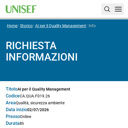
Home
Storico
AI per il Quality Management
Info
RICHIESTA
INFORMAZIONI
Titolo
AI per il Quality Management
Codice
CA.QUA.F019.26
Area
Qualità, sicurezza ambiente
Data inizio
02/07/2026
Presso
Online
Durata
8h