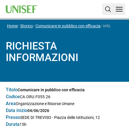
Home
Storico
Comunicare in pubblico con efficacia
Info
RICHIESTA
INFORMAZIONI
Titolo
Comunicare in pubblico con efficacia
Codice
CA.ORU.F055.26
Area
Organizzazione e Risorse Umane
Data inizio
04/06/2026
Presso
SEDE DI TREVISO - Piazza delle Istituzioni, 12
Durata
15h