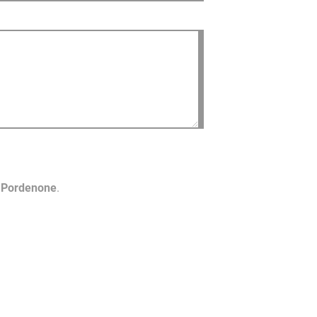
o Pordenone
.