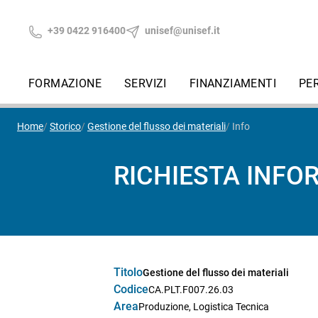
+39 0422 916400
unisef@unisef.it
FORMAZIONE
SERVIZI
FINANZIAMENTI
PE
Home
Storico
Gestione del flusso dei materiali
Info
RICHIESTA INFO
Titolo
Gestione del flusso dei materiali
Codice
CA.PLT.F007.26.03
Area
Produzione, Logistica Tecnica