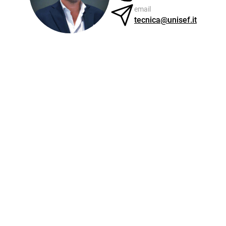
email
tecnica@unisef.it