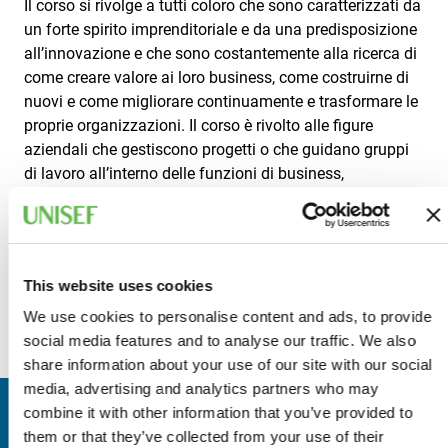
Il corso si rivolge a tutti coloro che sono caratterizzati da
un forte spirito imprenditoriale e da una predisposizione
all’innovazione e che sono costantemente alla ricerca di
come creare valore ai loro business, come costruirne di
nuovi e come migliorare continuamente e trasformare le
proprie organizzazioni. Il corso è rivolto alle figure
aziendali che gestiscono progetti o che guidano gruppi
di lavoro all’interno delle funzioni di business,
organizzazione, processi, IT.
I partecipanti sono invitati a verificare in anticipo se la
propria dotazione informatica corrisponde ai requisiti
minimi descritti a questo link:
This website uses cookies
https://support.logmeininc.com/it/gotomeeting/help/requisi
We use cookies to personalise content and ads, to provide
di-sistema-g2m010003
.
social media features and to analyse our traffic. We also
share information about your use of our site with our social
media, advertising and analytics partners who may
combine it with other information that you’ve provided to
RELATORI
them or that they’ve collected from your use of their