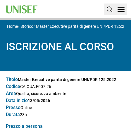
Home
Storico
Master Executive parità di genere UNI/PDR 125:202
ISCRIZIONE AL CORSO
Titolo
Master Executive parità di genere UNI/PDR 125:2022
Codice
CA.QUA.F007.26
Area
Qualità, sicurezza ambiente
Data inizio
13/05/2026
Presso
Online
Durata
28h
Prezzo a persona