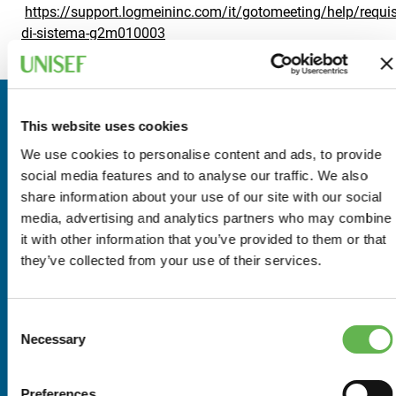
https://support.logmeininc.com/it/gotomeeting/help/requisi
di-sistema-g2m010003
RELATORI
This website uses cookies
We use cookies to personalise content and ads, to provide
Marco Sella
social media features and to analyse our traffic. We also
Doganalista (Patente 8232) e consulente esperto in
share information about your use of our site with our social
ambito di Diritto Doganale e di Commercio
media, advertising and analytics partners who may combine
Internazionale, ha una maturata esperienza formativa
it with other information that you’ve provided to them or that
come relatore in numerosi Istituti di Formazione e come
they’ve collected from your use of their services.
docente di diversi Master Universitari. Direttore dal 2023
della Cross-Border |Global Trade Solutions, società
specializzata in Consulenza e Export & Trade
Consent
Compliance EU e US h aal suo attivo diversi anni come
Necessary
Selection
Global Customs Compliance Manager presso note
società multinazionali, dal 2021 ha il ruolo di
Preferences