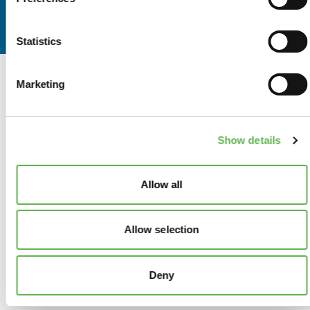
Vicepresidente della Commissione di Studio del CNSD
su Export Control, Embarghi e Dual-Use.
Statistics
Marketing
INFORMAZIONI
Ecco tutte le info pratiche per partecipare al corso.
Show details
SEDE
Allow all
Online
DURATA
9 ore
Allow selection
INCONTRI
3
Deny