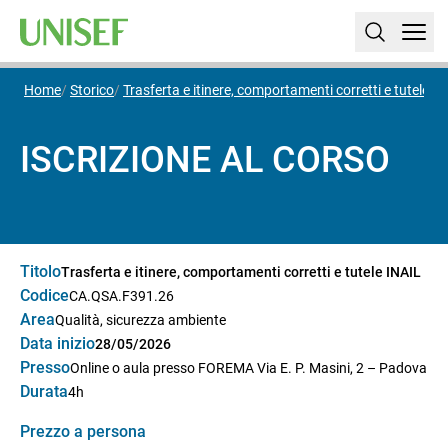
Home
Storico
Trasferta e itinere, comportamenti corretti e tutele I
ISCRIZIONE AL CORSO
Titolo
Trasferta e itinere, comportamenti corretti e tutele INAIL
Codice
CA.QSA.F391.26
Area
Qualità, sicurezza ambiente
Data inizio
28/05/2026
Presso
Online o aula presso FOREMA Via E. P. Masini, 2 – Padova
Durata
4h
Prezzo a persona