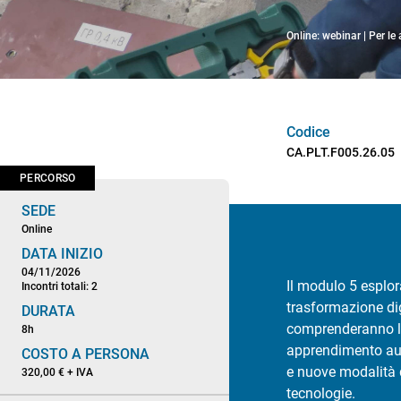
Online: webinar | Per le
Codice
CA.PLT.F005.26.05
PERCORSO
SEDE
Online
DATA INIZIO
04/11/2026
Il modulo 5 esplor
Incontri totali: 2
trasformazione digi
DURATA
comprenderanno l’e
8h
apprendimento auto
COSTO A PERSONA
e nuove modalità d
320,00 € + IVA
tecnologie.