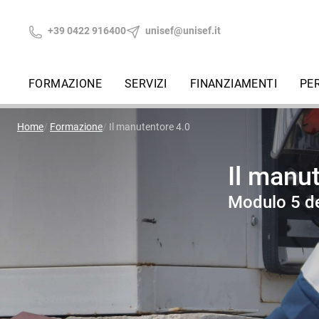
+39 0422 916400
unisef@unisef.it
FORMAZIONE
SERVIZI
FINANZIAMENTI
PE
Home
Formazione
Il manutentore 4.0
Il manu
Modulo 5 d