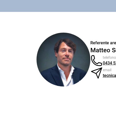
Referente are
Matteo S
telefono
0434 5
email
tecnica