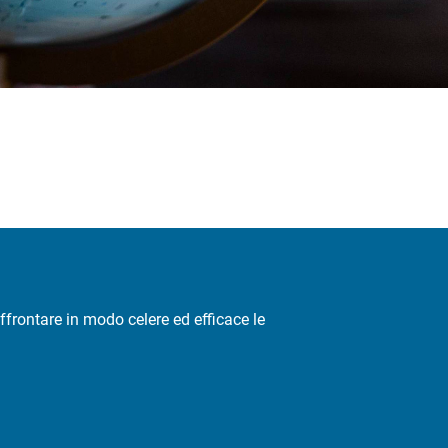
affrontare in modo celere ed efficace le