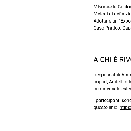
Misurare la Custo
Metodi di definizi
Adottare un “Exp
Caso Pratico: Gap 
A CHI È RI
Responsabili Ammin
Import, Addetti all
commerciale este
I partecipanti sono
questo link:
https