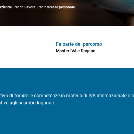
 aziende, Per chi lavora, Per interesse personale
Fa parte del percorso
Master IVA e Dogane
ttivo di fornire le competenze in materia di IVA internazionale e 
tive agli scambi doganali.