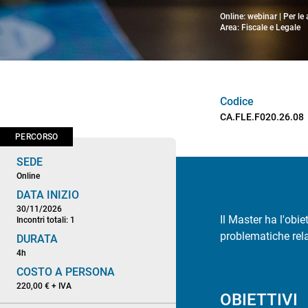
Online: webinar | Per le
Area: Fiscale e Legale
Codice
CA.FLE.F020.26.08
PERCORSO
SEDE
Online
DATA INIZIO
30/11/2026
Il Master ha l'obie
Incontri totali: 1
problematiche rela
DURATA
4h
COSTO A PERSONA
220,00 € + IVA
OBIETTIVI