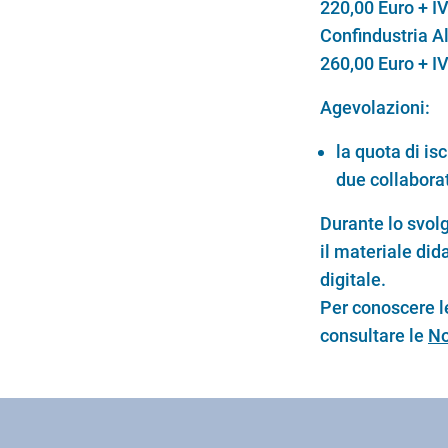
220,00 Euro + IV
Confindustria A
260,00 Euro + I
Agevolazioni:
la quota di is
due collaborat
Durante lo svolg
il materiale did
digitale.
Per conoscere le
consultare le
No