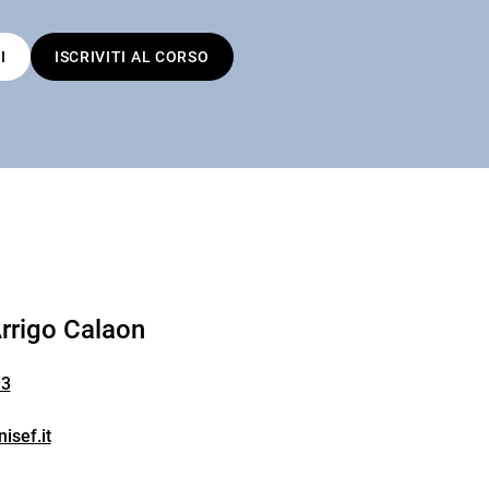
I
ISCRIVITI AL CORSO
rrigo Calaon
93
isef.it