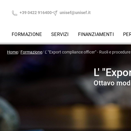
+39 0422 916400
unisef@unisef.it
FORMAZIONE
SERVIZI
FINANZIAMENTI
PE
Home
Formazione
L' "Export compliance officer" - Ruoli e procedure
L' "Expo
Ottavo mod