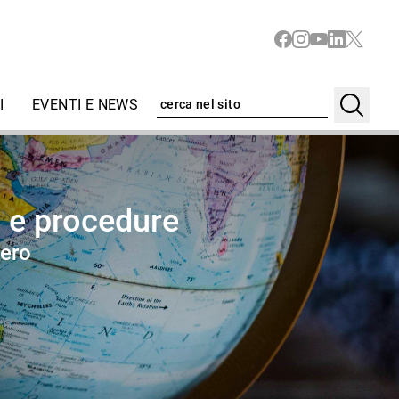
I
EVENTI E NEWS
i e procedure
ero