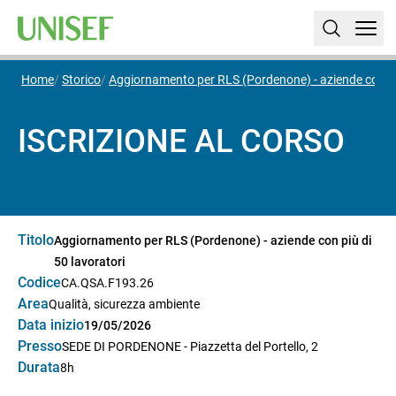
Home
Storico
Aggiornamento per RLS (Pordenone) - aziende con più
ISCRIZIONE AL CORSO
Titolo
Aggiornamento per RLS (Pordenone) - aziende con più di
50 lavoratori
Codice
CA.QSA.F193.26
Area
Qualità, sicurezza ambiente
Data inizio
19/05/2026
Presso
SEDE DI PORDENONE - Piazzetta del Portello, 2
Durata
8h