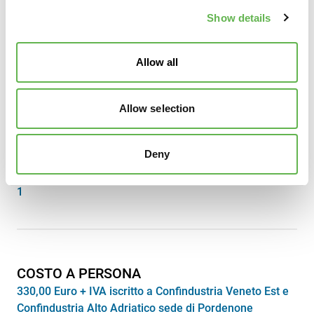
INFORMAZIONI
Show details
Ecco tutte le info pratiche per partecipare al corso.
Allow all
SEDE
Allow selection
Online
DURATA
Deny
7 ore e mezza
INCONTRI
1
COSTO A PERSONA
330,00 Euro + IVA iscritto a Confindustria Veneto Est e
Confindustria Alto Adriatico sede di Pordenone