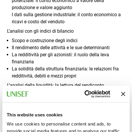
potenziale: il conto economico a valore della
produzione e valore aggiunto
I dati sulla gestione industriale: il conto economico a
ricavi e costo del venduto
L’analisi con gli indici di bilancio
Scopo e costruzione degli indici
Il rendimento delle attività e le sue determinanti
La redditività per gli azionisti: il ruolo della leva
finanziaria
La solidità della struttura finanziaria: le relazioni fra
redditività, debiti e mezzi propri
L’analisi della liquidità: la lettura del rendiconto
finanziario
La liquidità generata dalla gestione economica
Gli effetti sulla liquidità delle variazioni del circolante e
This website uses cookies
degli investimenti
Il ruolo delle operazioni finanziarie
We use cookies to personalise content and ads, to
provide social media features and to analyse our traffic.