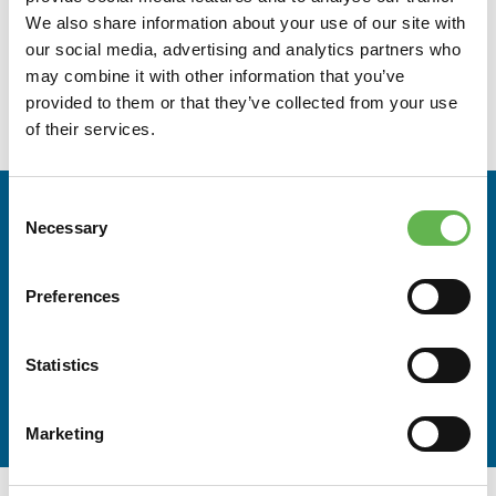
We also share information about your use of our site with
A CHI È RIVOLTO
our social media, advertising and analytics partners who
may combine it with other information that you’ve
Imprenditori, direttori generali, responsabili e addetti di
provided to them or that they’ve collected from your use
funzioni non finanziarie di PMI
of their services.
Consent
RELATORI
Necessary
Selection
Paolo Primavera
Preferences
Consulente per la gestione finanziaria aziendale e
docente in corsi di gestione finanziaria per Wolters
Kluver, Business International, Il Sole 24 Ore Business
Statistics
School, Associazione Italiana Analisti Finanziari (AIAF),
Cegos Italia
Marketing