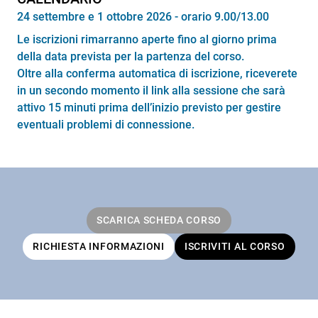
24 settembre e 1 ottobre 2026 - orario 9.00/13.00
Le iscrizioni rimarranno aperte fino al giorno prima
della data prevista per la partenza del corso.
Oltre alla conferma automatica di iscrizione, riceverete
in un secondo momento il link alla sessione che sarà
attivo 15 minuti prima dell’inizio previsto per gestire
eventuali problemi di connessione.
SCARICA SCHEDA CORSO
RICHIESTA INFORMAZIONI
ISCRIVITI AL CORSO