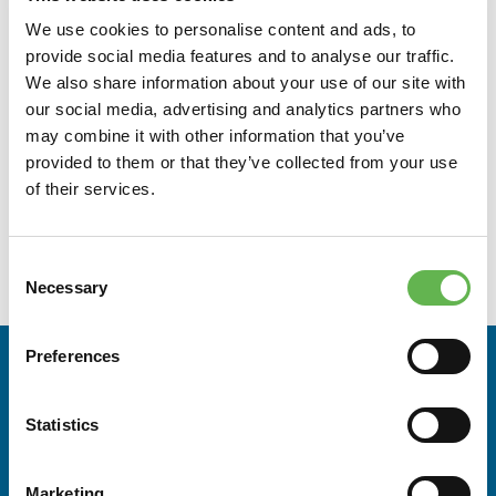
cliente La “gestione” della qualità
We use cookies to personalise content and ads, to
La tecnica 3PAR
provide social media features and to analyse our traffic.
Impostare un sistema con MS Excel
We also share information about your use of our site with
our social media, advertising and analytics partners who
may combine it with other information that you’ve
A CHI È RIVOLTO
provided to them or that they’ve collected from your use
Figure tecniche e imprenditoriali, a prescindere dal titolo
of their services.
di studio, che abbiano interesse nello sviluppo di sistemi
di controllo delle prestazioni e della qualità dei processi
Consent
interni ed esterni all’azienda.
Necessary
Selection
Preferences
RELATORI
Statistics
Marco Minati
Ingegnere specializzato nell’aumentare la prestazione
dei sistemi di produzione di beni e servizi. La sua
Marketing