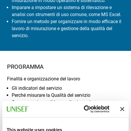
misurazione in modo operativo e sistematico.
Imparare a impostare un sistema di rilevazione e
analisi con strumenti di uso comune, come MS Excel.
Fornire un metodo per organizzare in modo efficace il
lavoro di misurazione e gestione della qualità del
servizio.
PROGRAMMA
Finalità e organizzazione del lavoro
Gli indicatori del servizio
Perché misurare la Qualità del servizio
Come organizzare il lavoro di misurazione
La tecnica e gli strumenti
Il modello di Parasuraman
Relazioni tra qualità nel servizio e soddisfazione del
This website uses cookies